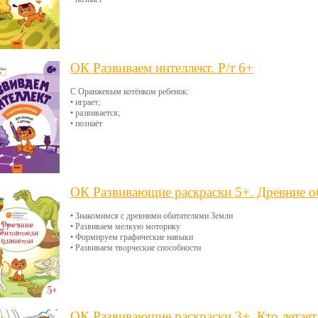
ОК Развиваем интеллект. Р/т 6+
С Оранжевым котёнком ребенок:
• играет;
• развивается;
• познаёт
ОК Развивающие раскраски 5+. Древние о
• Знакомимся с древними обитателями Земли
• Развиваем мелкую моторику
• Формируем графические навыки
• Развиваем творческие способности
ОК Развивающие раскраски 3+. Кто летает