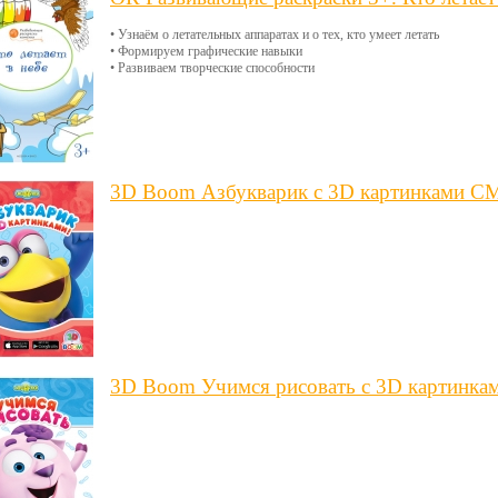
• Узнаём о летательных аппаратах и о тех, кто умеет летать
• Формируем графические навыки
• Развиваем творческие способности
3D Boom Азбукварик с 3D картинками
3D Boom Учимся рисовать с 3D карти