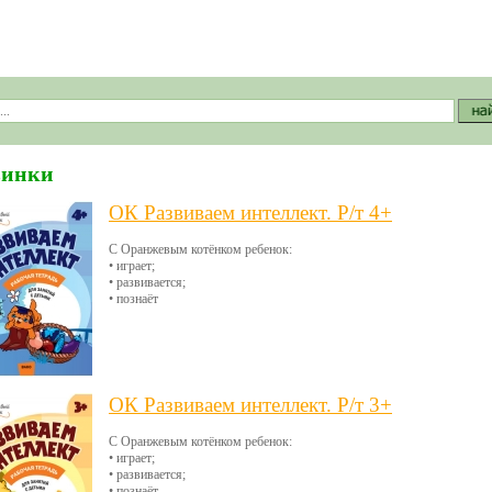
винки
ОК Развиваем интеллект. Р/т 4+
С Оранжевым котёнком ребенок:
• играет;
• развивается;
• познаёт
ОК Развиваем интеллект. Р/т 3+
С Оранжевым котёнком ребенок:
• играет;
• развивается;
• познаёт