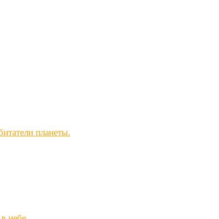
битатели планеты.
 в небе